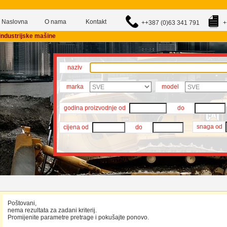
Naslovna
O nama
Kontakt
++387 (0)63 341 791
+
, industrijske mašine
naziv
marka
model
godina proizvodnje od
do
snaga od
cijena od
do
Poštovani,
nema rezultata za zadani kriterij.
Promijenite parametre pretrage i pokušajte ponovo.