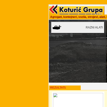
Agregati, kontejneri, vozila, strojevi, alati
REZULTATI: