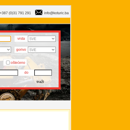
+387 (0)31 791 291
info@koturic.ba
vrsta
gorivo
oštećeno
do
traži